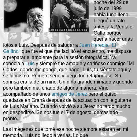
noche del 29 de
julio de 1999
había luna llena.
Llegué un rato
antes a la Venta el
Gallo porque
quería hacer unas
fotos a Luis. Después de saludar a
Juan Heredia "El
Gallino"
que fue el que me facilitó el encuentro, me dispuse
a preparar el ambiente para la sesión fotográfica. Ya
conocía a
Luis
y siempre fue amable y cariñoso conmigo "Mi
Carlos, donde me pongo, que hago" Luis, tu siéntate aquí y
se tu mismo. Primero serio y luego fue relajándose. Su
sonrisa era la de un niño. Un niño grande mimado y querido
pero también mal criado de alguna manera. Vino
acompañado de unos
amigos de Jerez
pero el quiso
quedarse en Graná despues de la actuación con la guitarra
de Luis Mariano. Cuando volvió a su Jerez no tardó mucho
en despedirse. Se nos fue el 7 de agosto, demasiado
pronto.
Las imágenes que tomé esa noche siempre estarán en mi
memoria. Luis no llegó a verlas. Lo que