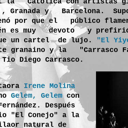
l la Católica con artistas g
 , Granada y Barcelona. Supo
enó por que el público flamen
én es muy devoto y prefirió
ue un cartel de lujo.
"El Yiy
ente granaino y la
"Carrasco F
l Tio
Diego Carrasco.
ntaora
Irene Molina
ano
Gelem, Gelem
con
Fernández. Después
io "El Conejo" a la
ilaor natural de