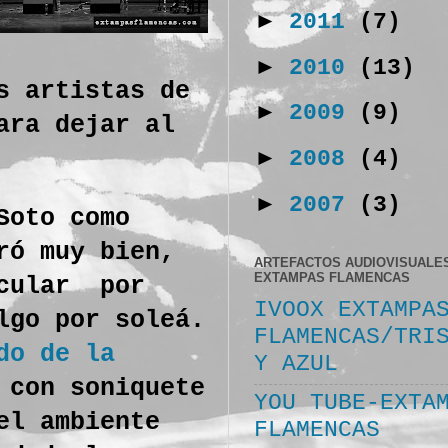
►
2011
(7)
►
2010
(13)
s artistas de
►
2009
(9)
ara dejar al
►
2008
(4)
►
2007
(3)
Soto como
ró muy bien,
ARTEFACTOS AUDIOVISUALE
EXTAMPAS FLAMENCAS
icular por
IVOOX EXTAMPA
lgo por soleá.
FLAMENCAS/TRI
do de la
Y AZUL
 con soniquete
YOU TUBE-EXTA
el ambiente
FLAMENCAS