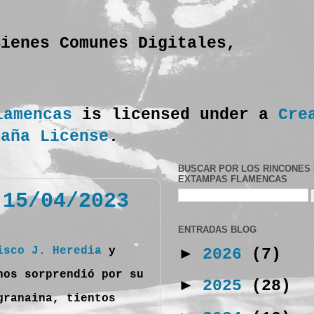
Bienes Comunes Digitales,
lamencas
is licensed under a
Cre
paña License
.
BUSCAR POR LOS RINCONES
EXTAMPAS FLAMENCAS
 15/04/2023
ENTRADAS BLOG
►
isco J. Heredia
y
2026
(7)
nos sorprendió por su
►
2025
(28)
granaina, tientos