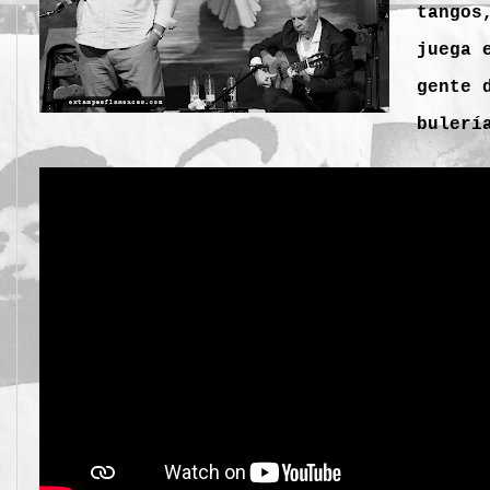
tangos
juega 
gente 
bulerí