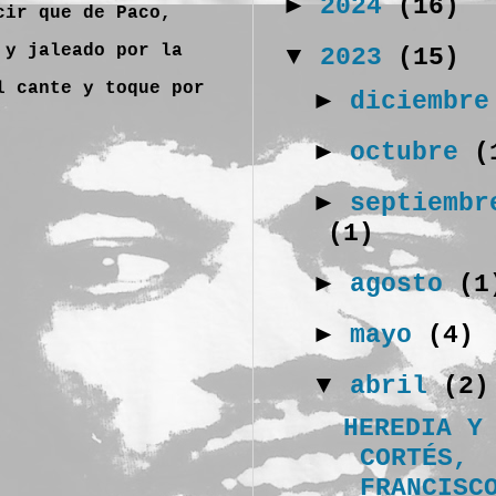
►
2024
(16)
cir que de Paco,
 y jaleado por la
▼
2023
(15)
el cante y toque por
►
diciembr
►
octubre
(
►
septiembr
(1)
►
agosto
(1
►
mayo
(4)
▼
abril
(2)
HEREDIA Y
CORTÉS,
FRANCISC