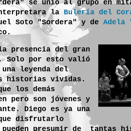
rdera" se unió al grupo en mit
interpretara la
Bulería del Cor
nuel Soto "Sordera" y de
Adela 
co.
la presencia del gran
. Solo por esto valió
 una leyenda del
s historias vividas.
que los demás
en pero son jóvenes y
ante. Diego es ya una
que disfrutarlo
 pueden presumir de tantas hi