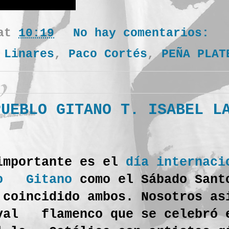
at
10:19
No hay comentarios:
,
Linares
,
Paco Cortés
,
PEÑA PLAT
PUEBLO GITANO T. ISABEL L
mportante es el
día internaci
lo Gitano
como el Sábado Sant
oincidido ambos. Nosotros as
val flamenco que se celebró 