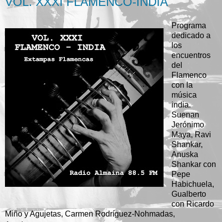
VOL. XXXI FLAMENCO-INDIA
Programa
dedicado a
los
encuentros
del
Flamenco
con la
música
india.
Suenan
Jerónimo
Maya, Ravi
Shankar,
Anuska
Shankar con
Pepe
Habichuela,
Gualberto
con Ricardo
Miño y Agujetas, Carmen Rodríguez-Nohmadas,