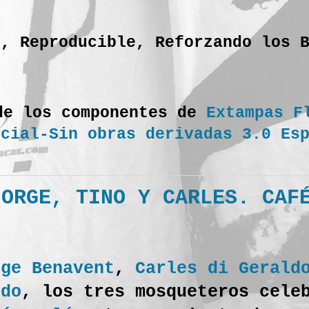
o, Reproducible, Reforzando los 
de los componentes de
Extampas F
rcial-Sin obras derivadas 3.0 Es
JORGE, TINO Y CARLES. CAF
rge Benavent
,
Carles di Gerald
rdo
, los tres mosqueteros cele