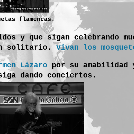
uetas flamencas.
ídos y que sigan celebrando mu
en solitario.
Vivan los mosquet
rmen Lázaro
por su amabilidad 
 siga dando conciertos.