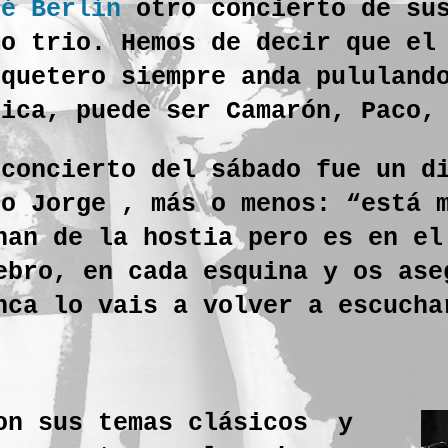
fé Berlín
otro concierto de s
mo trio. Hemos de decir que el
squetero siempre anda pululand
sica, puede ser Camarón, Paco,
 concierto del sábado fue un d
jo Jorge , más o menos: “está 
nan de la hostia pero es en el
ebro, en cada esquina y os ase
nca lo vais a volver a escucha
con sus temas clásicos y