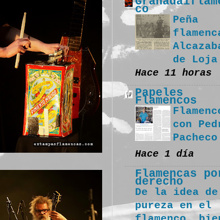
Granadaiflam
co
Peña
flamenc
Alcazab
de Loja
Hace 11 horas
Papeles
Flamencos
Flamenc
con Ped
Pacheco
Hace 1 día
Flamencas po
derecho
De la idea de
pureza en el
flamenco, bie