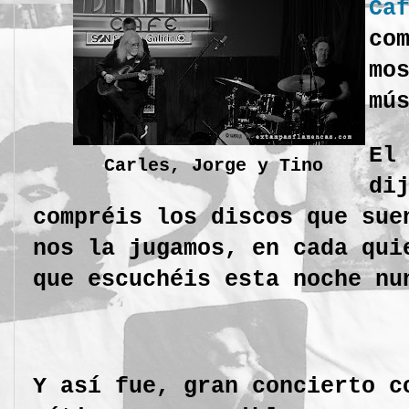
Ca
co
mo
mú
El
Carles, Jorge y Tino
di
compréis los discos que sue
nos la jugamos, en cada qui
que escuchéis esta noche nu
Y así fue, gran concierto 