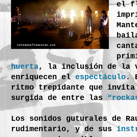
el f
impr
Mant
bail
cant
prim
huerta
, la inclusión de la 
enriquecen el
espectáculo
. 
ritmo trepidante que invita
surgida de entre las
“rocka
Los sonidos guturales de Ra
rudimentario, y de sus
inst