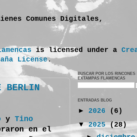
Bienes Comunes Digitales,
lamencas
is licensed under a
Cre
paña License
.
BUSCAR POR LOS RINCONES
EXTAMPAS FLAMENCAS
É BERLIN
ENTRADAS BLOG
►
2026
(6)
o
y
Tino
▼
2025
(28)
braron en el
►