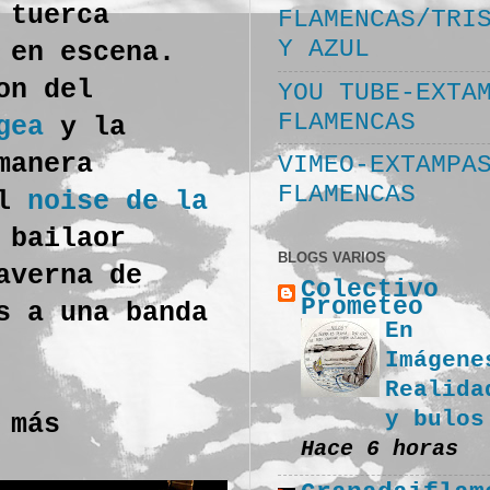
 tuerca
FLAMENCAS/TRI
Y AZUL
 en escena.
on del
YOU TUBE-EXTA
FLAMENCAS
gea
y la
manera
VIMEO-EXTAMPA
FLAMENCAS
el
noise de la
 bailaor
BLOGS VARIOS
averna de
Colectivo
Prometeo
s a una banda
En
Imágene
Realida
y bulos
 más
Hace 6 horas