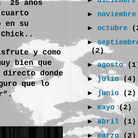
diciembr
us
25 años
 cuarto
►
noviembr
o en su
►
octubre
(
 Chick..
►
septiembr
(2)
isfrute y como
muy bien que
►
agosto
(1
 directo donde
►
julio
(4)
guro que lo
►
junio
(2)
r”.
►
mayo
(2)
►
abril
(1)
►
marzo
(2)