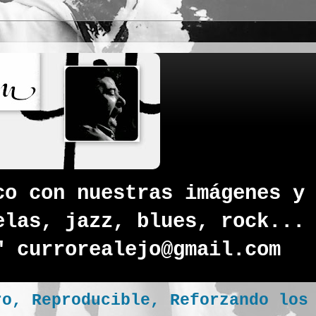
co con nuestras imágenes y
elas, jazz, blues, rock...
" currorealejo@gmail.com