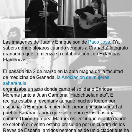
Las imágenes de Juan y Enrique son de
Paco Joya
, (Ya
sabeis donde alojaros cuando vengais a Granada) fotógrafo
granadino que comienza su colaboración con Extampas
Flamencas.
El pasado día 2 de marzo en la aula magna de la facultad
de medicina de Granada,
la Asociación de mujeres
saharahuis
organizaba un acto donde cantó el solidario Enrique
Morente junto a Juan Carmona "Habichuela nieto". El
recinto estaba a reventar y aunque muchos fueron por
escuchar a Enrique también lo hicieron por solidaridad al
pueblo Saharaui ahora que se celebra estos días una
cumbre Unión Europea-Marruecos.Decir que el aula donde
se celebró el evento estaba presidido por un cuadro de los
Reyes de España, amigos personales de un dictador que ha