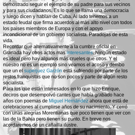
demostrado seguir el ejemplo de su padre para sus vecinos
y para sus ciudadanos. Es lo que se llama una democracia
y luego dicen y hablan de Cuba. Al lado tenemos a un
estado feudal que firma acuerdos al más alto nivel con todos
los paises miembros de Europa y con el apoyo
incondicional de un gobierno socialista. Paradojas de esta
vida.
Recordar que alternativamente a la cumbre oficial en
Granada hay otros actos mas
interesantes
. Ningún estado
es ideal pero hay algunos más crueles que otros. Y el
nuestro no es un ejemplo sino veamos el acoso y derribo
que un el
superjuez Garzón
está sufriendo por parte de los
restos franquistas que no son pocos y parte de algún resto
socialista.
Para los que están interesados en lo que hizo Enrique,
deciros que desempolvó cantes que había grabado hace
años con poemas de
Miguel Hernández
ahora que está de
celebraciones al cumplirse años de su nacimiento. Y cerró
con unas alegrías Morentianas que poco tienen que ver con
las de la Bahía pero tienen su punto. En breve nos
acordaremos de un cañailla ilustre.