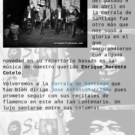
del pasado 8
de abril en
la Corrala de
Santiago fue
otro más que
nos sonó a
gloria en el
que
sorprendieron
con alguna
novedad en su repertorio basado en la
música de nuestro querido
Enrique Morente
Cotelo
.
Volveremos a la
Corrala de Santiago
que
tan bien dirige
Jose AntonioMurciano
pues
promete seguir con sus recitales de
flamenco en este año tan centenario. Un
lujo sentarse entre sus columnas.