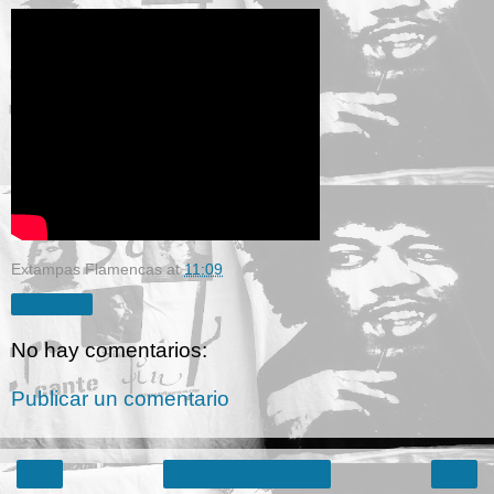
Extampas Flamencas
at
11:09
Compartir
No hay comentarios:
Publicar un comentario
‹
›
Inicio