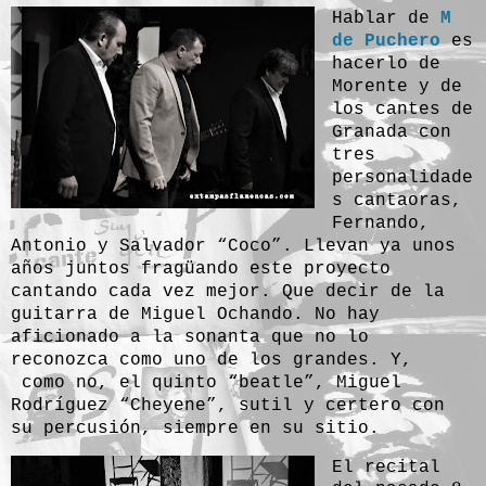
Hablar de
M
de Puchero
es
hacerlo de
Morente y de
los cantes de
Granada con
tres
personalidade
s cantaoras,
Fernando,
Antonio y Salvador “Coco”. Llevan ya unos
años juntos fragüando este proyecto
cantando cada vez mejor. Que decir de la
guitarra de Miguel Ochando. No hay
aficionado a la sonanta que no lo
reconozca como uno de los grandes. Y,
como no, el quinto “beatle”, Miguel
Rodríguez “Cheyene”, sutil y certero con
su percusión, siempre en su sitio.
El recital