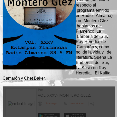
respecto al
programa emitido
en Radio Almaina)
con Montero Glez,
hablamos de
Flamenco, La
Barbería del Sur,
Ray Heredia, de
Camarón y, como
no, de la vida y de
literatura. Suena La
Barbería del Sur,
La Susi con Ray
Heredia, El Kalifa,
Camarón y Chet Baker.