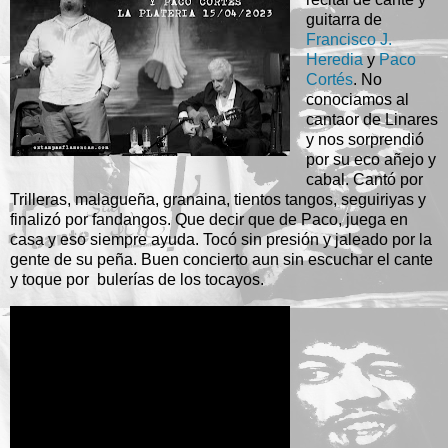
guitarra de
Francisco J.
Heredia
y
Paco
Cortés
. No
conociamos al
cantaor de Linares
y nos sorprendió
por su eco añejo y
cabal. Cantó por
Trilleras, malagueña, granaina, tientos tangos, seguiriyas y
finalizó por fandangos. Que decir que de Paco, juega en
casa y eso siempre ayuda. Tocó sin presión y jaleado por la
gente de su peña. Buen concierto aun sin escuchar el cante
y toque por bulerías de los tocayos.