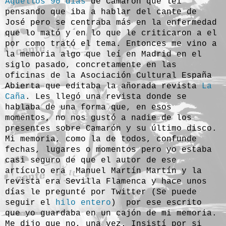
Aquellos 90 días
de Camarón que leí
pensando que iba a hablar del cante de
José pero se centraba más en la enfermedad
que lo mató y en lo que le criticaron a el
por como trató el tema. Entonces me vino a
la memoria algo que leí en Madrid en el
siglo pasado, concretamente en las
oficinas de la Asociación Cultural España
Abierta que editaba la añorada revista
La
Caña
. Les llegó una revista donde se
hablaba de una forma que, en esos
momentos, no nos gustó a nadie de los
presentes sobre Camarón y su último disco.
Mi memoria, como la de todos, confunde
fechas, lugares o momentos pero yo estaba
casi seguro de que el autor de ese
artículo era Manuel Martín Martín y la
revista era Sevilla Flamenca y hace unos
días le pregunté por Twitter (Se puede
seguir el
hilo entero
) por ese escrito
que yo guardaba en un cajón de mi memoria.
Me dijo que no, una vez. Insistí por si