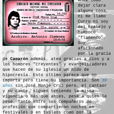
Ante todo
dejar clara
alguna cosa,
ni me llamo
Curro ni soy
del Realejo y
tampoco
“flamenco”.
Soy
aficionado
por la gracia
de
Camarón
además, ateo gracias a dios y a
los hombres “creyentes” y evangelizadores
que hacen de su iglesia un nido de
hipocresía. Esto último parece que no
importa pero tiene su importancia. Son
30
años
sin José Monje Cruz pero, el cantaor
y su cante, siguen teniendo la misma
vigencia o más que antes, pese a quien le
pese. Tanto entre sus compañeros de
profesión que compartieron noches en
festivales o en tablaos como por la