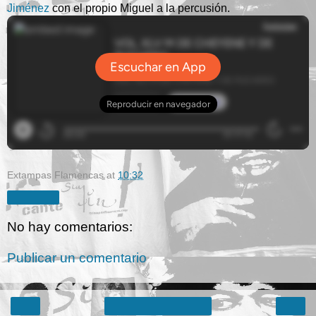
Jiménez
con el propio Miguel a la percusión.
Extampas Flamencas
at
10:32
Compartir
No hay comentarios:
Publicar un comentario
‹
›
Inicio