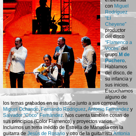
con
Miguel
Rodríguez
“El
Cheyene”
productor
del disco
“Flamenco a
Voces”
del
grupo
M de
Puchero
.
Hablamos
del disco, de
su infancia y
sus inicios.
Escuchamos
alguno de
los temas grabados en su estudio junto a sus compañeros
Miguel Ochando
,
Fernando Rodriguez
,
Antonio Fernández
y
Salvador “Coco” Fernández
. Nos cuenta también cosas de
sus principios (Color Flamenco) y proyectos varios.
Incluimos un tema inédito de Estrella de Manuela con la
guitarra de
Jesús de Rosario
y otro de la guitarrista
Antonia