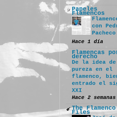
Papeles
Flamencos
Flamenc
con Ped
Pacheco
Hace 1 día
Flamencas po
derecho
De la idea de
pureza en el
flamenco, bie
entrado el si
XXI
Hace 2 semanas
The Flamenco
Files