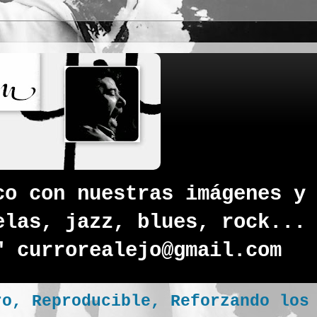
co con nuestras imágenes y
elas, jazz, blues, rock...
" currorealejo@gmail.com