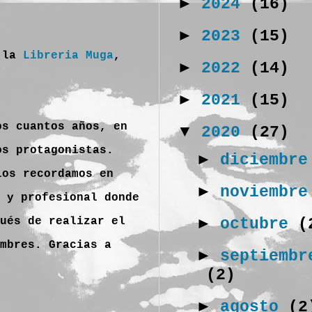
►
2024
(16)
►
2023
(15)
n la
Libreria Muga
,
►
2022
(14)
►
2021
(15)
os cuantos años, en
▼
2020
(27)
s protagonistas.
►
diciembr
los recordamos en
►
noviembr
 y profesional donde
►
octubre
(
ués de realizar el
mbres. Gracias a
►
septiembr
(2)
►
agosto
(2