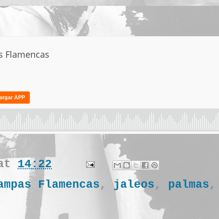
at
14:22
ampas Flamencas
,
jaleos
,
palmas