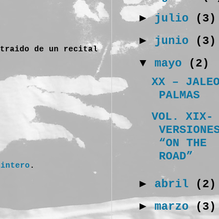
►
julio
(3)
►
junio
(3)
traido de un recital
▼
mayo
(2)
XX – JALE
PALMAS
VOL. XIX-
VERSIONE
“ON THE
ROAD”
uintero
.
►
abril
(2)
►
marzo
(3)