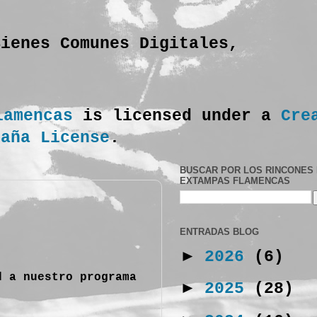
Bienes Comunes Digitales,
lamencas
is licensed under a
Cre
paña License
.
BUSCAR POR LOS RINCONES
EXTAMPAS FLAMENCAS
ENTRADAS BLOG
►
2026
(6)
d a nuestro programa
►
2025
(28)