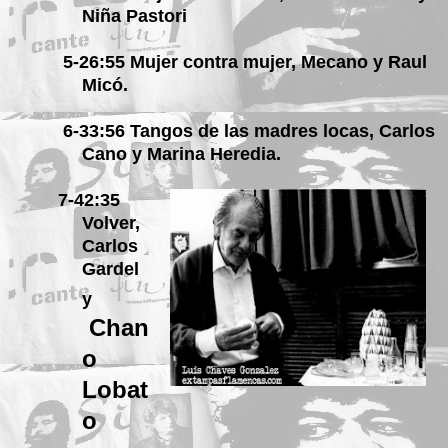
Niña Pastori
5-26:55 Mujer contra mujer, Mecano y Raul
Micó.
6-33:56 Tangos de las madres locas, Carlos
Cano y Marina Heredia.
7-42:35
Volver,
Carlos
Gardel
y
Chan
o
Lobat
o