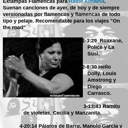
Extampas Flamencas para
Radio Almaina
.
Suenan canciones de ayer, de hoy y de siempre
versionadas por flamencos y flamencas de todo
tipo y pelaje. Recomendable para los viajes "On
the road"
1-3:29 Roxxane,
Police y La
Susi.
2-8:30 Hello
Dolly, Louis
Amstrong y
Diego
Carrasco.
3-13:43 Ramito
de violetas, Cecilia y Manzanita.
4-20:14 Pájaros de Barro, Manolo Garcia y