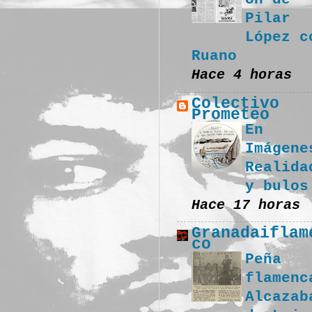
Pilar
López c
Ruano
Hace 4 horas
Colectivo
Prometeo
En
Imágene
Realida
y bulos
Hace 17 horas
Granadaiflam
co
Peña
flamenc
Alcazab