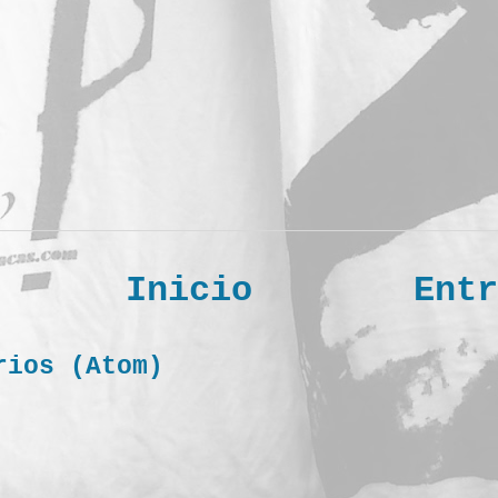
Inicio
Entr
rios (Atom)