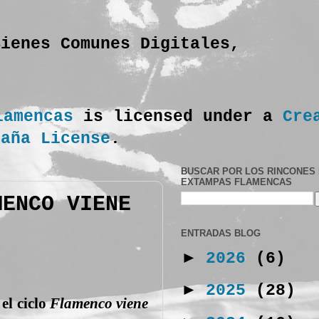
Bienes Comunes Digitales,
lamencas
is licensed under a
Cre
paña License
.
BUSCAR POR LOS RINCONES
EXTAMPAS FLAMENCAS
MENCO VIENE
ENTRADAS BLOG
►
2026
(6)
►
2025
(28)
el ciclo
Flamenco viene