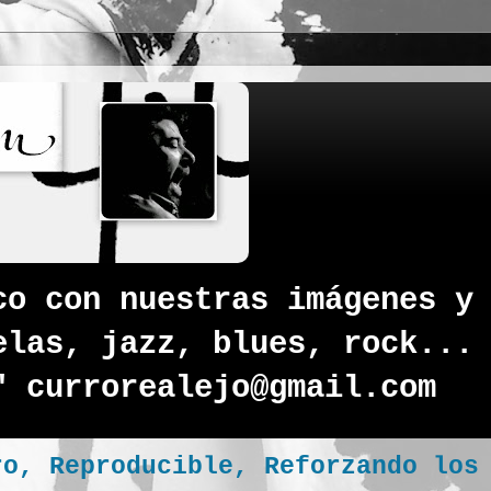
co con nuestras imágenes y
elas, jazz, blues, rock...
" currorealejo@gmail.com