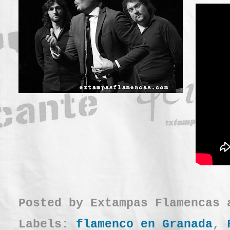
Posted by
Extampas Flamencas
Labels:
flamenco en Granada
,