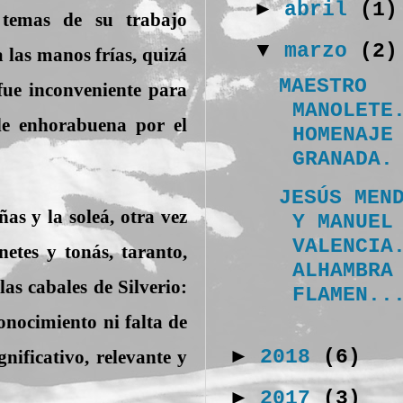
►
abril
(1)
 temas de su trabajo
▼
marzo
(2)
 las manos frías, quizá
MAESTRO
fue inconveniente para
MANOLETE
 de enhorabuena por el
HOMENAJE
GRANADA.
JESÚS MEN
s y la soleá, otra vez
Y MANUEL
VALENCIA
etes y tonás, taranto,
ALHAMBRA
as cabales de Silverio:
FLAMEN..
conocimiento ni falta de
►
2018
(6)
gnificativo, relevante y
►
2017
(3)