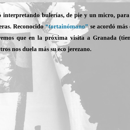
tó interpretando bulerías, de pie y un micro, par
leras. Reconocido
“tortainómano”
se acordó más
remos que en la próxima visita a Granada (ti
ros nos duela más su eco jerezano.