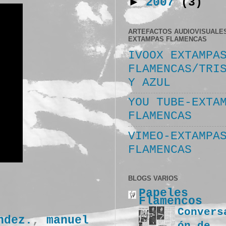
►
2007
(3)
ARTEFACTOS AUDIOVISUALE
EXTAMPAS FLAMENCAS
IVOOX EXTAMPA
FLAMENCAS/TRI
Y AZUL
YOU TUBE-EXTA
FLAMENCAS
VIMEO-EXTAMPA
FLAMENCAS
BLOGS VARIOS
Papeles
Flamencos
Convers
ndez.
,
manuel
ón de