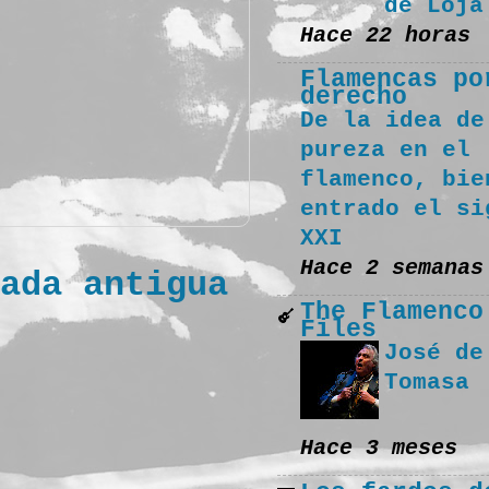
de Loja
Hace 22 horas
Flamencas po
derecho
De la idea de
pureza en el
flamenco, bie
entrado el si
XXI
Hace 2 semanas
ada antigua
The Flamenco
Files
José de
Tomasa
Hace 3 meses