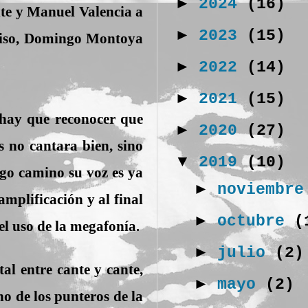
►
2024
(16)
te y Manuel Valencia a
►
2023
(15)
eciso, Domingo Montoya
►
2022
(14)
►
2021
(15)
 hay que reconocer que
►
2020
(27)
 no cantara bien, sino
▼
2019
(10)
go camino su voz es ya
►
noviembr
mplificación y al final
►
octubre
(
el uso de la megafonía.
►
julio
(2)
tal entre cante y cante,
►
mayo
(2)
o de los punteros de la