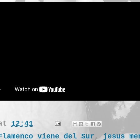
at
12:41
Flamenco viene del Sur
,
jesus me