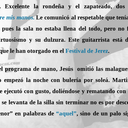
l. Excelente la rondeña y el zapateado, dos
re mis manos.
Le comunicó al respetable que tenía
 pues la sala no estaba llena del todo, pero no 
rtuosismo y su dulzura. Este guitarrista está
que le han otorgado en el
Festival de Jerez
.
el programa de mano, Jesús omitió las malagueña
 empezó la noche con bulería por soleá. Martin
e ejecutó con gusto, doliéndose y rematando con l
ús se levanta de la silla sin terminar no es por des
menor” en palabras de
“
aquel”
, sino de un palo si