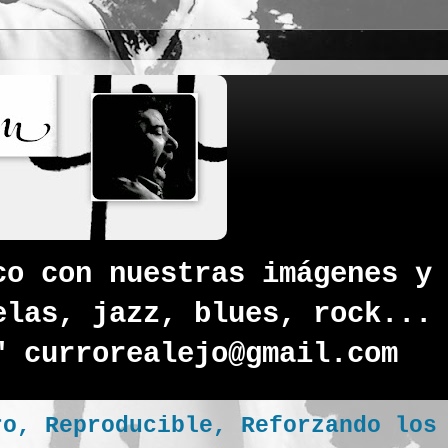
co con nuestras imágenes y
elas, jazz, blues, rock...
" currorealejo@gmail.com