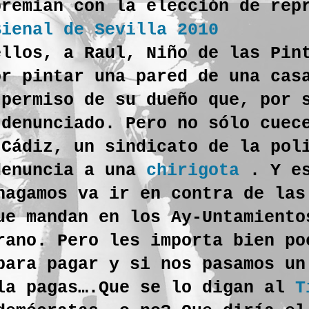
remian con la elección de rep
Bienal de Sevilla 2010
ellos, a Raul, Niño de las Pin
or pintar una pared de una cas
 permiso de su dueño que, por 
 denunciado. Pero no sólo cuec
 Cádiz, un sindicato de la pol
denuncia a una
chirigota
. Y es
hagamos va ir en contra de las
ue mandan en los Ay-Untamiento
rano. Pero les importa bien po
para pagar y si nos pasamos un
 la pagas….Que se lo digan al
T