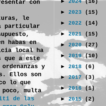
►
2024
(16)
resentar con
►
2023
(15)
turas, le
►
2022
(14)
a particular
►
2021
(15)
supuesto,
en habas en
►
2020
(27)
icia local ha
►
2019
(10)
 que a este
 ordenanzas y
►
2018
(6)
s. Ellos son
►
2017
(3)
co lo que
►
2016
(1)
 poco, multa
iti de las
►
2015
(2)