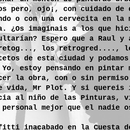
os pero, ojo¡, con cuidado de 
ndo o con una cervecita en la 
a. ¿Os imaginais a los que hic
ltarían? Espero que a Raul y 
retog..., los retrogred...., l
tetos de esta ciudad y podamos
 Yo, estoy pensando en pintar 
cer la obra, con o sin permiso
 vida, Mr Plot. Y si quereis 
cia al niño de las Pinturas, v
personal mejor que el nadie o
fitti inacabado en la Cuesta d