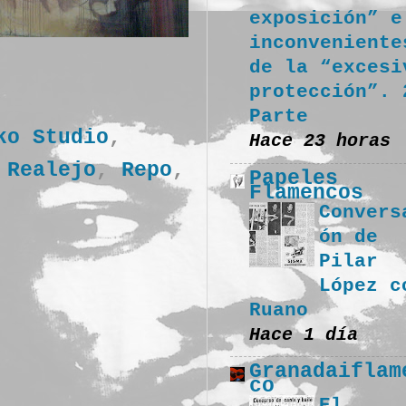
exposición” e
inconveniente
de la “excesi
protección”. 
Parte
ko Studio
,
Hace 23 horas
,
Realejo
,
Repo
,
Papeles
Flamencos
Convers
ón de
Pilar
López c
Ruano
Hace 1 día
Granadaiflam
co
El