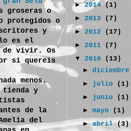
l
gran Selu
►
2014
(1)
s groseras o
►
2013
(7)
o protegidos o
scritores y
►
2012
(17)
lo es el
►
2011
(7)
 de vivir. Os
▼
2010
(13)
or si quereis
►
diciembr
nada menos.
►
julio
(1)
 tienda y
►
junio
(1)
tistas
antes de la
►
mayo
(1)
Amelia del
►
abril
(3)
anas en