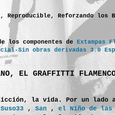
o, Reproducible, Reforzando los 
de los componentes de
Extampas F
rcial-Sin obras derivadas 3.0 Es
ANO, EL GRAFFITTI FLAMENC
dicción, la vida. Por un lado 
(
Suso33
,
San
,
el Niño de las