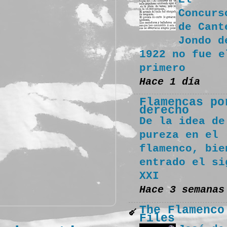
Concurs
de Cant
Jondo d
1922 no fue e
primero
Hace 1 día
Flamencas po
derecho
De la idea de
pureza en el
flamenco, bie
entrado el si
XXI
Hace 3 semanas
The Flamenco
Files