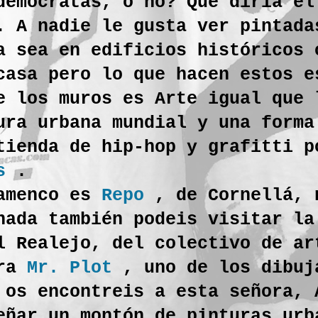
demócratas, o no? Que diría e
. A nadie le gusta ver pintada
a sea en edificios históricos 
casa pero lo que hacen estos e
e los muros es Arte igual que 
ura urbana mundial y una forma
tienda de hip-hop y grafitti p
s
.
lamenco es
Repo
, de Cornellá, 
nada también podeis visitar la
l Realejo, del colectivo de ar
ora
Mr. Plot
, uno de los dibuj
 os encontreis a esta señora, 
ñar un montón de pinturas urb