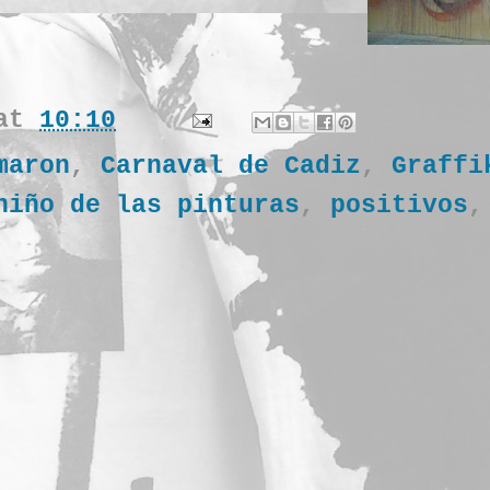
at
10:10
maron
,
Carnaval de Cadiz
,
Graffi
niño de las pinturas
,
positivos