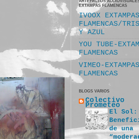
ARTEFACTOS AUDIOVISUALE
EXTAMPAS FLAMENCAS
IVOOX EXTAMPA
FLAMENCAS/TRI
Y AZUL
YOU TUBE-EXTA
FLAMENCAS
VIMEO-EXTAMPA
FLAMENCAS
BLOGS VARIOS
Colectivo
Prometeo
El Sol:
Benefic
de una
“modera