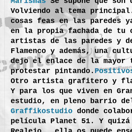
Marismas
Se supone que son 
Volviendo al tema principal
cosas feas en las paredes y
en la propia fachada de tu 
artistas de las paredes y d
Flamenco y además, una cult
dejo el enlace de la mayor 
protestar pintando.
Positivo
Otro artista grafitero y f
Y para los que viven en Gra
estudio, en pleno barrio de
Graffikostudio
donde colab
película Planet 51. Y quizá
Realejo, ella os puede ense