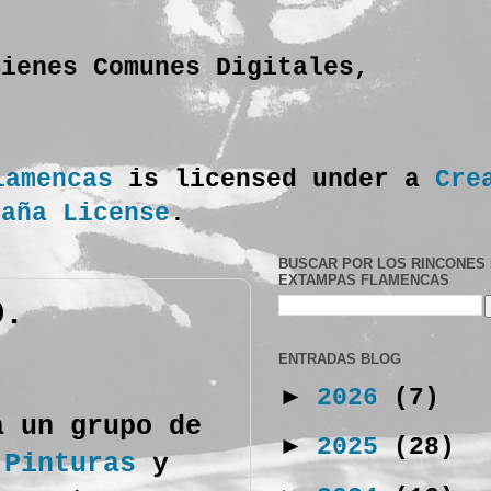
Bienes Comunes Digitales,
lamencas
is licensed under a
Cre
paña License
.
BUSCAR POR LOS RINCONES
EXTAMPAS FLAMENCAS
O.
ENTRADAS BLOG
►
2026
(7)
a un grupo de
►
2025
(28)
 Pinturas
y