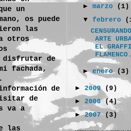
►
marzo
(1)
que un
mano, os puede
▼
febrero
(
ieron las
CENSURAND
a otros
ARTE URB
EL GRAFF
os
FLAMENCO
 disfrutar de
mi fachada,
►
enero
(3)
.
►
2009
(9)
información de
isitar de
►
2008
(4)
s va a
►
2007
(3)
e las