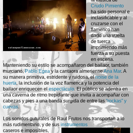
Crudo Pimiento
ha sido personal e
inclasificable y al
cruzarse con el
flamenco han
dado una vuelta
de tuerca
imprimiendo más
fuerza a su puesta
en escena.
Manteniendo su estilo se acompañaron del bailaor, también
murciano,
Pablo Egea
y la cantaora almeriense
Ana Mar
. A
su manera primitiva, estridente y ruidosa, el
noise de la
huerta
, la inclusión de la voz flamenca y la potencia del
bailaor enriquecen el
espectáculo
. El público se adentra en
una caverna de ritmo trepidante que invita a acompañar con
cabezas y pies a una banda surgida de entre las
“rockas” y
cuevas
.
Los sonidos guturales de Raul Frutos nos transportan a lo
más rudimentario, y de sus
instrumentos
caseros e imposibles,