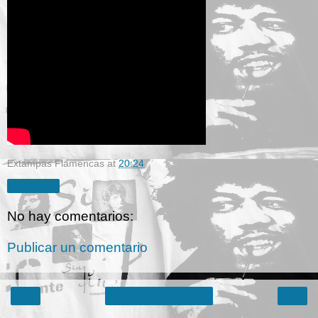
Extampas Flamencas
at
20:24
Compartir
No hay comentarios:
Publicar un comentario
‹
›
Inicio