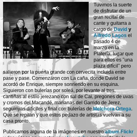
Tuvimos la suerte
de disfrutar de un
gran recital de
cante y guitarra a
cargo de
David
y
Alfredo Lagos
el
pasado 4 de
marzo en la
Platería, lugar que
para ellos es "una
plaza difícil" pero
salieron por la puerta grande con cervecita incluida entre
pase y pase. Comenzaron con La caña, donde David se
acordó de Enrique, siempre sonriendo en su esquina.
Siguieron con bulerías por soleá, por levante al tres,
cantiñas al estilo jerezano con sal de Cai, pregones de uvas
y cromos del Macandé, marianas del Garrido de Jerez,
seguiriyas difíciles y final con bulerías de
Melchora Ortega
.
Que se repitan y que estos pedazo de artistas vuelvan a su
casa pronto.
Publicamos alguna de la imágenes en nuestro
album Flickr