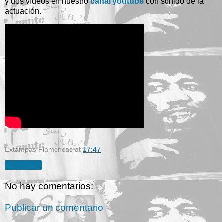
y dos vídeos en nuestro
canal youtube
con sonido de la
actuación.
Extampas Flamencas
at
17:47
Compartir
No hay comentarios:
Publicar un comentario