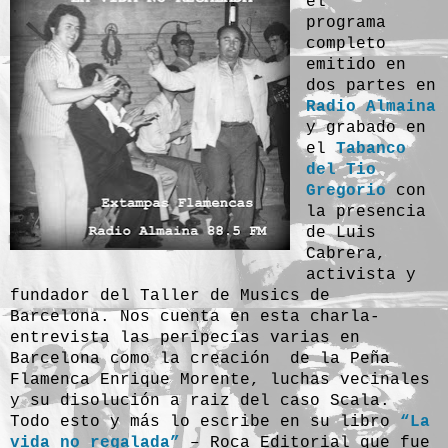
el
programa
completo
emitido en
dos partes en
Radio Almaina
y
grabado en
el
Tabanco
del Tio
Gregorio
con
la presencia
de Luis
Cabrera,
activista y
fundador del Taller de Musics de
Barcelona. Nos cuenta en esta charla-
entrevista las peripecias varias en
Barcelona como la creación de la Peña
Flamenca Enrique Morente, luchas vecinales
y su disolución a raiz del caso Scala.
Todo esto y más lo escribe en su libro
“La
vida no regalada”
– Roca Editorial que fue