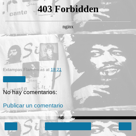
Extampas Flamencas
at
18:21
Compartir
No hay comentarios:
Publicar un comentario
‹
›
Inicio